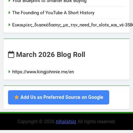
Your Blueprint to Smarter Bulk Buying
The Founding of YouTube A Short History
Ευκαιρίες_διασκέδασης_με_την_need_for_slots_και_νέ-358
March 2026 Blog Roll
https://www.kingjohnnie.me/en
Add Us as Preferred Source on Google
Copyright © 2026
nihalatsiz
All rights reserved.