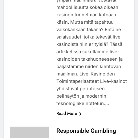
mahdollisuutta kokea oikean
kasinon tunnelman kotoaan
käsin. Mutta mitä tapahtuu
valkokankaan takana? Entä ne
salaisuudet, jotka tekevät live-
kasinoista niin erityisiä? Tässä
artikkelissa sukellamme live-
kasinoiden takahuoneeseen ja
paljastamme niiden kiehtovan
maailman. Live-Kasinoiden
Toimintaperiaatteet Live-kasinot
yhdistävät perinteisen
pelinäytön ja modernin
teknologiakeinottelun….
Read More
Responsible Gambling