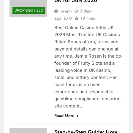
UK for July 2026
UNCATEGORIZED
Joseph
3 days
ago
0
19 mins
Best Online Casino Sites UK
2026 Most Trusted UK Casinos
Rated Bonus offers, terms and
payment details can change at
any time. Jamie Rosen is the co-
founder of Fruity Slots and a
leading voice in UK casino,
slots, and lottery content. Her
main focus is on user
experience and responsible
gambling compliance, ensuring
site content…
Read More
Step-by-Step Guide: How