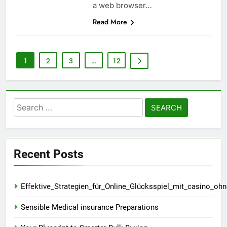
a web browser…
Read More
1
2
3
…
12
Search
for:
Recent Posts
Effektive_Strategien_für_Online_Glücksspiel_mit_casino_oh
Sensible Medical insurance Preparations